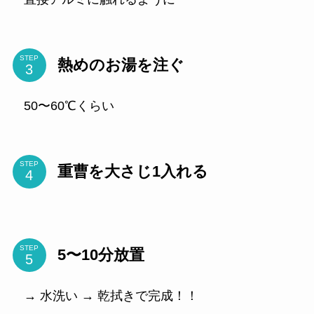
STEP
熱めのお湯を注ぐ
50〜60℃くらい
STEP
重曹を大さじ1入れる
STEP
5〜10分放置
→ 水洗い → 乾拭きで完成！！