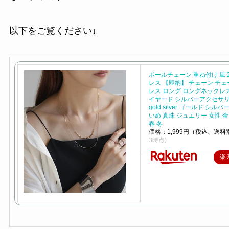
以下をご覧ください↓
ボールチェーン 重ね付け 風 
レス 【即納】 チェーン チ
レス ロング ロングネックレス
イヤード シルバーアクセサリ
gold silver ゴールド シルバ
いめ 真珠 ジュエリー 女性 金
春 冬
価格：1,999円（税込、送料別
3時点)
楽