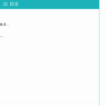
目次
ある…
⋯