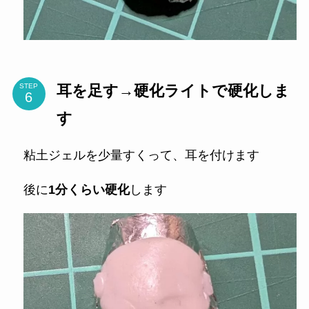
耳を足す→硬化ライトで硬化しま
STEP
す
粘土ジェルを少量すくって、耳を付けます
後に
1分くらい硬化
します