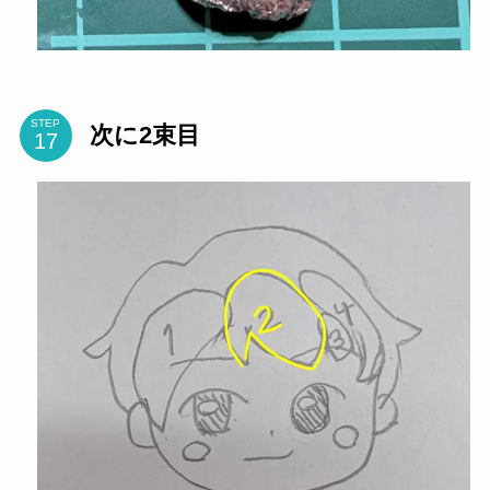
STEP
次に2束目