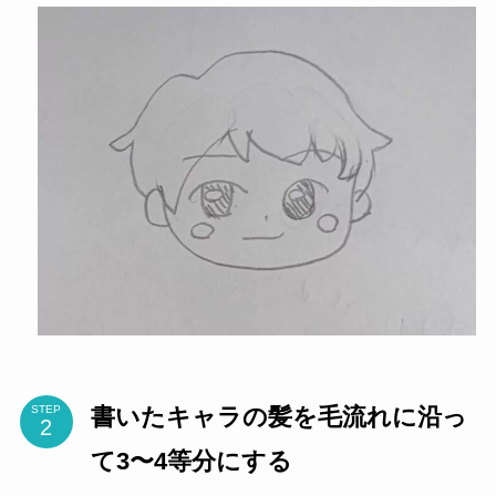
書いたキャラの髪を毛流れに沿っ
STEP
て3〜4等分にする