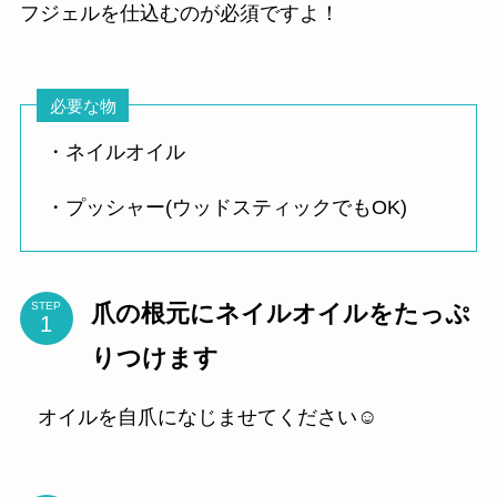
フジェルを仕込むのが必須ですよ！
必要な物
・ネイルオイル
・プッシャー(ウッドスティックでもOK)
爪の根元にネイルオイルをたっぷ
STEP
りつけます
オイルを自爪になじませてください☺