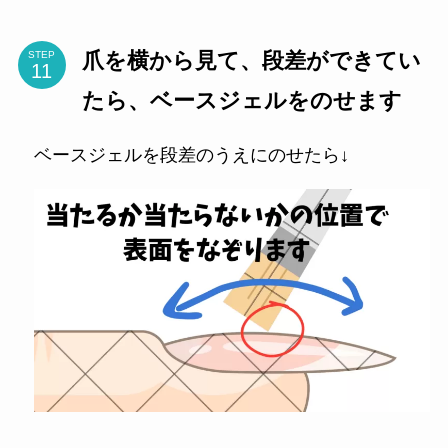
爪を横から見て、段差ができてい
STEP
たら、ベースジェルをのせます
ベースジェルを段差のうえにのせたら↓