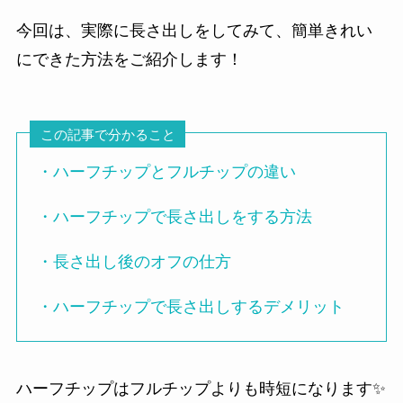
今回は、実際に長さ出しをしてみて、簡単きれい
にできた方法をご紹介します！
この記事で分かること
・ハーフチップとフルチップの違い
・ハーフチップで長さ出しをする方法
・長さ出し後のオフの仕方
・ハーフチップで長さ出しするデメリット
ハーフチップはフルチップよりも時短になります✨️