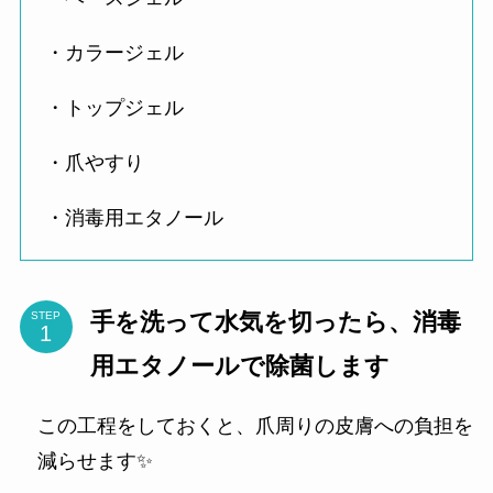
・カラージェル
・トップジェル
・爪やすり
・消毒用エタノール
手を洗って水気を切ったら、消毒
STEP
用エタノールで除菌します
この工程をしておくと、爪周りの皮膚への負担を
減らせます✨️