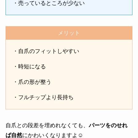
・売っているところが少ない
メリット
・自爪のフィットしやすい
・時短になる
・爪の形が整う
・フルチップより長持ち
自爪との段差を埋めれなくても、
パーツをのせれ
ば自然
にかわいくなりますよ☺