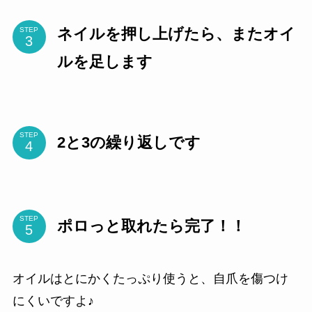
ネイルを押し上げたら、またオイ
STEP
ルを足します
STEP
2と3の繰り返しです
STEP
ポロっと取れたら完了！！
オイルはとにかくたっぷり使うと、自爪を傷つけ
にくいですよ♪