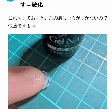
す→硬化
これをしておくと、爪の裏にゴミがつかないので
快適ですよ☺