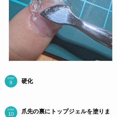
STEP
硬化
爪先の裏にトップジェルを塗りま
STEP