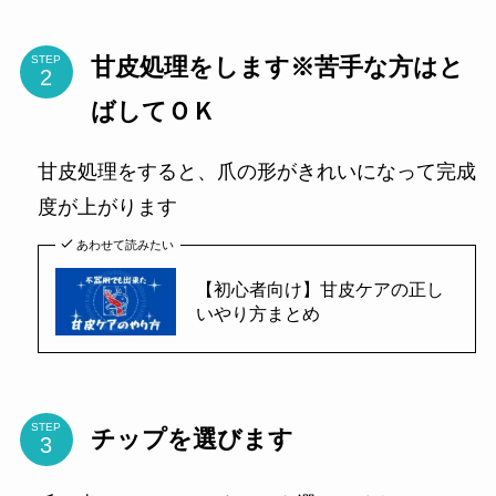
甘皮処理をします※苦手な方はと
STEP
ばしてＯＫ
甘皮処理をすると、爪の形がきれいになって完成
度が上がります
あわせて読みたい
【初心者向け】甘皮ケアの正し
いやり方まとめ
STEP
チップを選びます