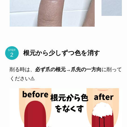
STEP
根元から少しずつ色を消す
削る時は、
必ず爪の根元→爪先の一方向
に削って
ください⚠️